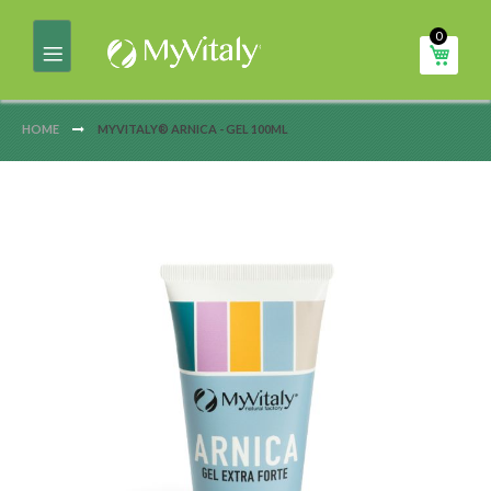
Salta
0
al
Carrel
contenuto
HOME
MYVITALY® ARNICA - GEL 100ML