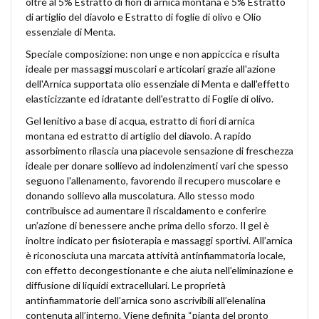
oltre al 5% Estratto di fiori di arnica montana e 5% Estratto
di artiglio del diavolo e Estratto di foglie di olivo e Olio
essenziale di Menta.
Speciale composizione: non unge e non appiccica e risulta
ideale per massaggi muscolari e articolari grazie all'azione
dell'Arnica supportata olio essenziale di Menta e dall'effetto
elasticizzante ed idratante dell'estratto di Foglie di olivo.
Gel lenitivo a base di acqua, estratto di fiori di arnica
montana ed estratto di artiglio del diavolo. A rapido
assorbimento rilascia una piacevole sensazione di freschezza
ideale per donare sollievo ad indolenzimenti vari che spesso
seguono l'allenamento, favorendo il recupero muscolare e
donando sollievo alla muscolatura. Allo stesso modo
contribuisce ad aumentare il riscaldamento e conferire
un’azione di benessere anche prima dello sforzo. Il gel è
inoltre indicato per fisioterapia e massaggi sportivi. All’arnica
è riconosciuta una marcata attività antinfiammatoria locale,
con effetto decongestionante e che aiuta nell’eliminazione e
diffusione di liquidi extracellulari. Le proprietà
antinfiammatorie dell’arnica sono ascrivibili all’elenalina
contenuta all’interno. Viene definita “pianta del pronto