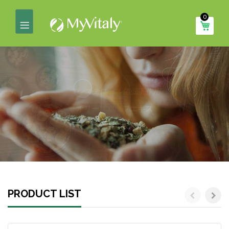
コ
0
ン
マイ
テ
ン
ツ
に
ス
キ
ッ
プ
PRODUCT LIST