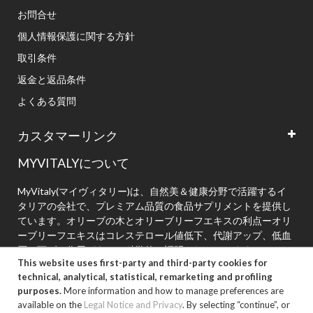
お問合せ
個人情報保護に関する方針
取引条件
返金と返品条件
よくある質問
カスタマーリンク
MYVITALYについて
MyVitaly(マイヴィタリー)は、自然美＆健康分野で活躍するイ
タリアの会社で、プレミアム品質の食品サプリメントを提供し
ています。オリーブの木とオリーブリーフエキスの利点ーオリ
ーブリーフエキスはコレステロール値低下、代謝アップ、低血
圧に下げる作用があると科学的に証明されております。
This website uses first-party and third-party cookies for
technical, analytical, statistical, remarketing and profiling
purposes.
More information and how to manage preferences are
available on the
Legal Notice and Privacy
. By selecting “continue”, or