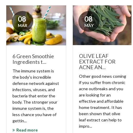
08
08
MAR
MAY
OLIVE LEAF
6 Green Smoothie
EXTRACT FOR
Ingredients t...
ACNE AN...
The immune system is
Other good news coming
the body's incredible
if you suffer from chronic
defense network against
acne outbreaks and you
infections, viruses, and
are looking for an
bacteria that enter the
effective and affordable
body. The stronger your
home treatment. It has
immune system is, the
been shown that olive
less chance you have of
leaf extract can help to
gettin...
impro...
Read more